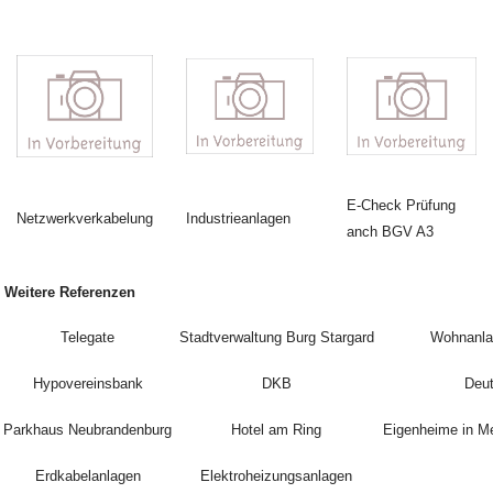
E-Check Prüfung
Netzwerkverkabelung
Industrieanlagen
anch BGV A3
Weitere Referenzen
Telegate
Stadtverwaltung Burg Stargard
Wohnanlag
Hypovereinsbank
DKB
Deu
Parkhaus Neubrandenburg
Hotel am Ring
Eigenheime in M
Erdkabelanlagen
Elektroheizungsanlagen